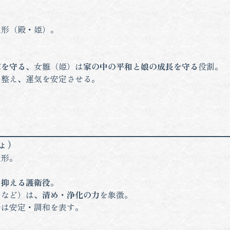
人形（殿・姫）。
家を守る
、女雛（姫）は
家の中の平和と娘の成長を守る
役割。
を整え、運気を安定させる。
ょ）
人形。
を抑える護衛役
。
台など）は、
清め・浄化の力
を象徴。
では安定・調和を表す。