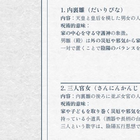
1. 内裏雛（だいりびな）
内容
：天皇と皇后を模した男女の
呪術的意味
：
家の中心を守る守護神
の象徴。
男雛（殿）は
外の災厄や邪気から
一対で置くことで
陰陽のバランス
2. 三人官女（さんにんかんじ
内容
：内裏雛の後ろに並ぶ女官の
呪術的意味
：
家や子どもを取り巻く災厄や邪気
持っている小道具（酒器や長柄の
三人という数字は、陰陽五行思想