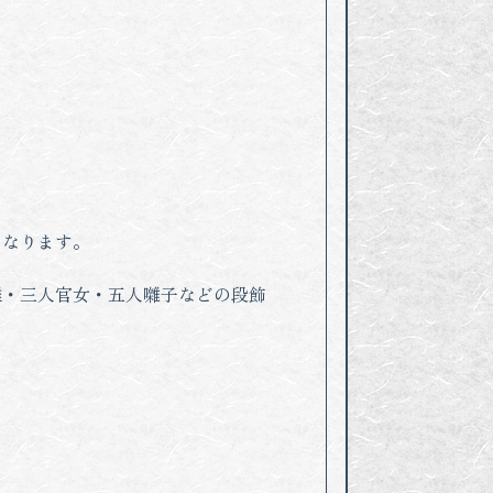
になります。
雛・三人官女・五人囃子などの段飾