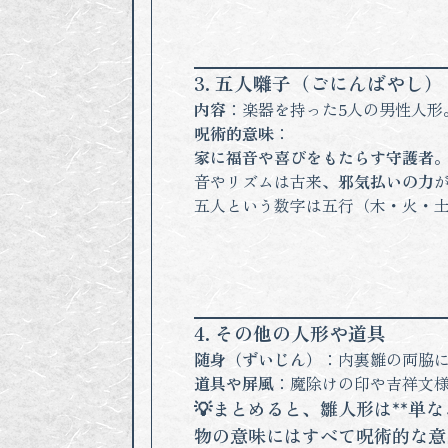
3. 五人囃子（ごにんばやし）
内容
：楽器を持った5人の男性人形
呪術的意味
：
家に福音や喜びをもたらす守護者
音やリズムは古来、
邪気払いの力
五人という数字は五行（木・火・
4. その他の人形や道具
随身（ずいじん）
：内裏雛の両脇
道具や屏風
：魔除けの印や吉祥文
💡まとめると、雛人形は**
物の意味にはすべて呪術的な意