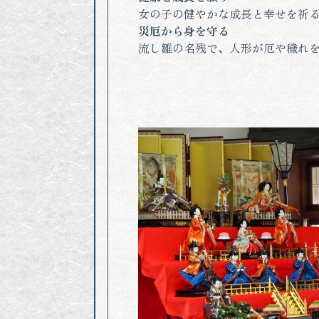
女の子の健やかな成長と幸せを祈
災厄から身を守る
流し雛の名残で、人形が厄や穢れ