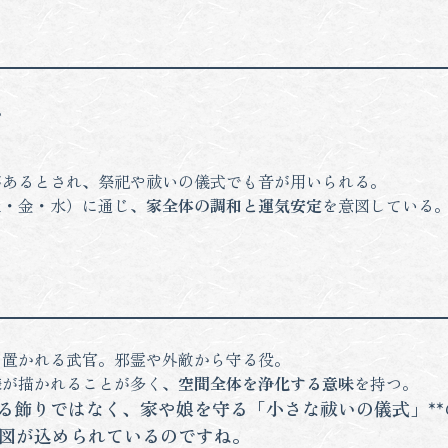
。
。
があるとされ、祭祀や祓いの儀式でも音が用いられる。
土・金・水）に通じ、
家全体の調和と運気安定
を意図している
に置かれる武官。邪霊や外敵から守る役。
様が描かれることが多く、
空間全体を浄化する意味
を持つ。
単なる飾りではなく、家や娘を守る「小さな祓いの儀式」*
図が込められているのですね。